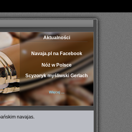
Aktualności
Navaja.pl na Facebook
Nóż w Polsce
Scyzoryk myśliwski Gerlach
Więcej …
pańskim navajas.