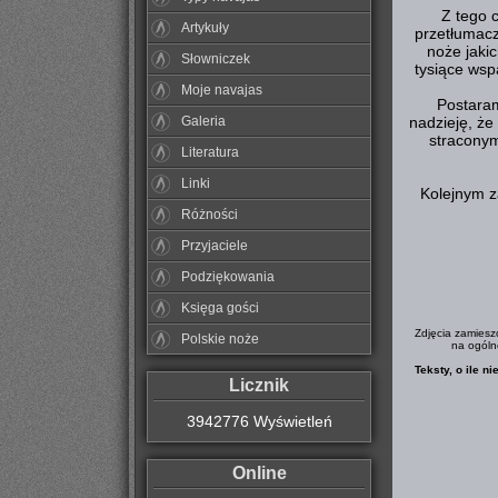
Z tego 
Artykuły
przetłumacz
noże jakic
Słowniczek
tysiące wsp
Moje navajas
Postaram
Galeria
nadzieję, że
straconym
Literatura
Linki
Kolejnym z
Różności
Przyjaciele
Podziękowania
Księga gości
Zdjęcia zamieszc
Polskie noże
na ogólno
Teksty, o ile n
Licznik
3942776 Wyświetleń
Online