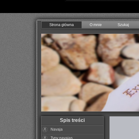
Strona główna
O mnie
Szukaj
Spis treści
Navaja
Typy navajas