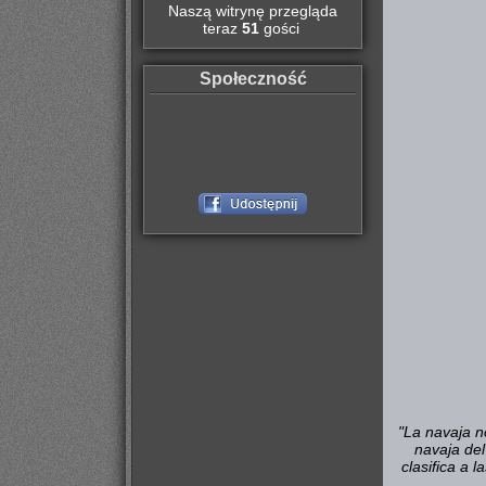
Naszą witrynę przegląda
teraz
51
gości
Społeczność
"La navaja n
navaja del
clasifica a 