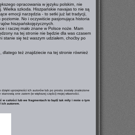
iększego opracowania w języku polskim, nie
j. Wielka szkoda. Hiszpańskie navajas to nie są
e emocji narzędzia - to setki już lat tradycji,
poziomie. No i oczywiście pasjonująca historia
krajów hiszpańskojęzycznych.
ące i raczej mało znane w Polsce noże. Mam
spędzony na tej stronie nie będzie dla was czasem
mi stanie się też waszym udziałem, choćby po
dlatego też znajdziecie na tej stronie również
 dzięki uprzejmości ich autorów lub po prostu zostały znalezione
e stanowią one zatem (w większej części) mojej własności.
ać w całości lub we fragmentach to bądź tak miły i mnie o tym
ł ich autorem.