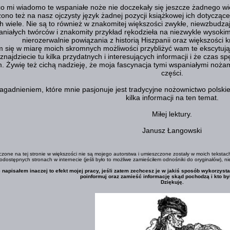
co mi wiadomo te wspaniałe noże nie doczekały się jeszcze żadnego w
ono też na nasz ojczysty język żadnej pozycji książkowej ich dotyczące
h wiele. Nie są to również w znakomitej większości zwykłe, niewzbudzając
aniałych twórców i znakomity przykład rękodzieła na niezwykle wysokim 
nierozerwalnie powiązania z historią Hiszpanii oraz większości 
 się w miarę moich skromnych możliwości przybliżyć wam te ekscytuj
 znajdziecie tu kilka przydatnych i interesujących informacji i że czas 
. Żywię też cichą nadzieję, że moja fascynacja tymi wspaniałymi noża
części.
agadnieniem, które mnie pasjonuje jest tradycyjne nożownictwo polskie, 
kilka informacji na ten temat.
Miłej lektury.
Janusz Łangowski
zone na tej stronie w większości nie są mojego autorstwa i umieszczone zostały w moich tekstach
dostępnych stronach w internecie (jeśli było to możliwe zamieściłem odnośniki do oryginałów), ni
ie napisałem inaczej to efekt mojej pracy, jeśli zatem zechcesz je w jakiś sposób wykorzyst
poinformuj oraz zamieść informację skąd pochodzą i kto by
Dziękuję.